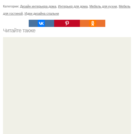
Категории:
Дизайн интерьера дома
,
Интерьер для дома
,
Мебель для кухни
,
Мебель
для гостиной
,
Идеи дизайна спальни
Читайте также
Шкаф купе в прихожую с обувницей. Закрытые модели