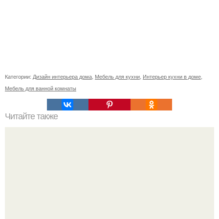
Категории:
Дизайн интерьера дома
,
Мебель для кухни
,
Интерьер кухни в доме
,
Мебель для ванной комнаты
Читайте также
Сколько сохнут обои на флизелиновой основе после
поклейки. Когда высохнет клей?