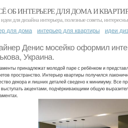
СЁ ОБ ИНТЕРЬЕРЕ ДЛЯ ДОМА И КВАРТИ
идеи для дизайна интерьера, полезные советы, интересны
ер для дома
интерьер для квартиры
идеи ди
айнер Денис мосейко оформил инте
ькова, Украина.
аменты принадлежат молодой паре с ребёнком и представ
етов пространство. Интерьер квартиры получился лаконичн
ество декора и лишних деталей сведено к минимуму. Все п
 выступать акцентами, подчёркивающими общую выразитель
аментах.