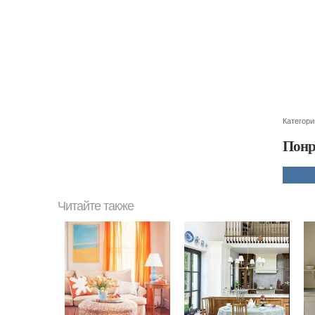
Категори
Понр
Читайте также