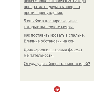
показ Samuel Cirnansck 2012 года
превратил подиум в манифест
против принуждения.
5 ошибок в планировке, из-за
которых вы теряете метры.
Как поставить кровать в спальне.
Влияние обстановки на сон
Дримскроллинг - новый формат
мечтательности.
Откуда у дизайнера так много идей?