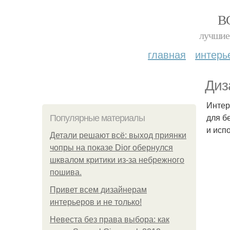
В
лучшие 
главная
интерь
Диз
Интер
для б
Популярные материалы
и исп
Детали решают всё: выход приянки
чопры на показе Dior обернулся
шквалом критики из-за небрежного
пошива.
Привет всем дизайнерам
интерьеров и не только!
Невеста без права выбора: как