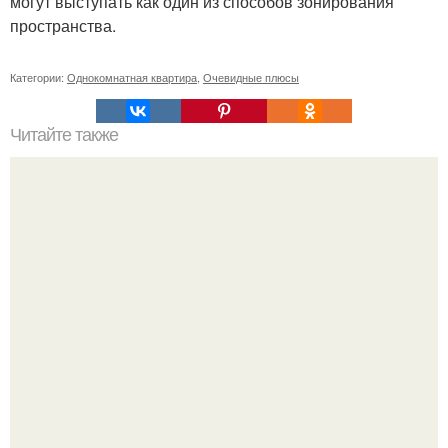
могут выступать как один из способов зонирования
пространства.
Категории:
Однокомнатная квартира
,
Очевидные плюсы
Читайте также
Значение картина с волками. В том случае, если вы
любите вышивать, то наверняка задумывались о том,
что означает та или иная вышитая вами картина.