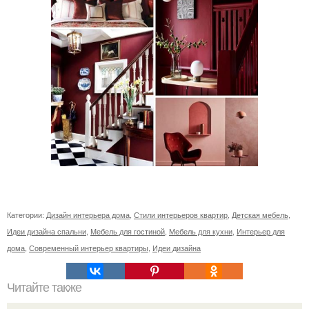
Категории:
Дизайн интерьера дома
,
Стили интерьеров квартир
,
Детская мебель
,
Идеи дизайна спальни
,
Мебель для гостиной
,
Мебель для кухни
,
Интерьер для
дома
,
Современный интерьер квартиры
,
Идеи дизайна
Читайте также