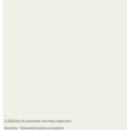
Двухкомнатная квартира в стиле сканди кинфолк и
мебелью 50-х годов в высотке на котельнической.
Кёнигсберг. Интерьер дома студенческого братства
"Германия".
© 2026 Всё об интерьере для дома и квартиры
Контакты
Пользовательское соглашение