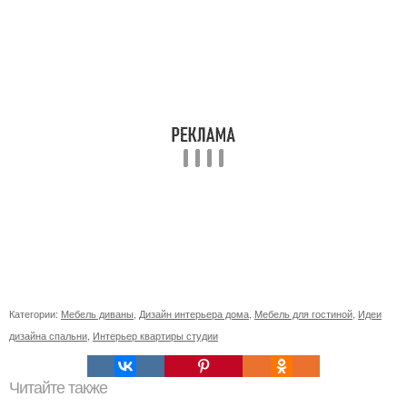
Категории:
Мебель диваны
,
Дизайн интерьера дома
,
Мебель для гостиной
,
Идеи
дизайна спальни
,
Интерьер квартиры студии
Читайте также