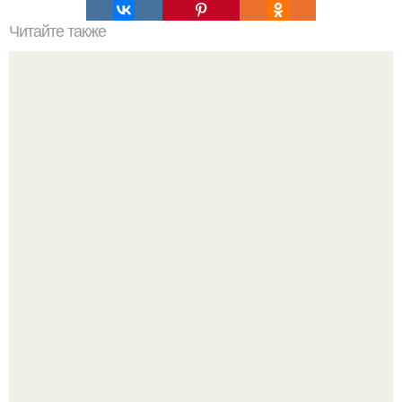
Читайте также
Белая галька в дизайне участка. Белая галька в
ландшафтном дизайне
Уютная светлая квартира в лучах солнца.