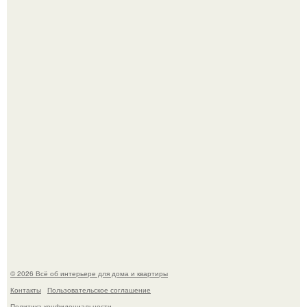
69-Летний житель Италии создал фальшивый античный
амфитеатр и долгое время успешно выдавал его за
настоящее историческое наследие.
Сокровища из Hoff.
© 2026 Всё об интерьере для дома и квартиры
Контакты
Пользовательское соглашение
Политика конфидециальности