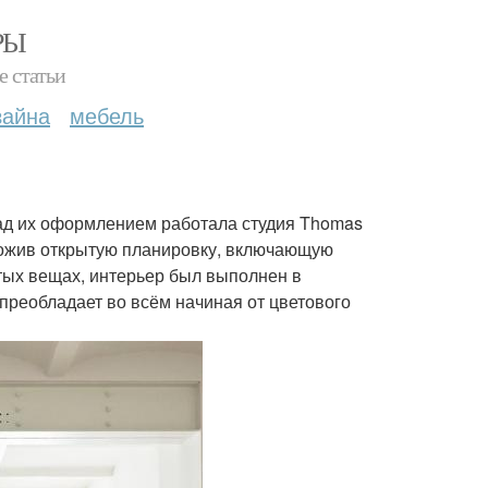
РЫ
е статьи
зайна
мебель
ад их оформлением работала студия Thomas
едложив открытую планировку, включающую
стых вещах, интерьер был выполнен в
реобладает во всём начиная от цветового