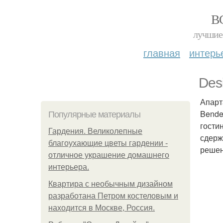
В
лучшие 
главная
интерь
Des
Апарт
Bende
Популярные материалы
гости
Гардения. Великолепные
сдерж
благоухающие цветы гардении -
решен
отличное украшение домашнего
интерьера.
Квартира с необычным дизайном
разработана Петром костеловым и
находится в Москве, Россия.