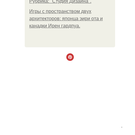
Рубрика: "Студия Дизайна".
Игры с пространством двух
архитекторов: японца эири ота и
канадки Ирен гардпуа.
.