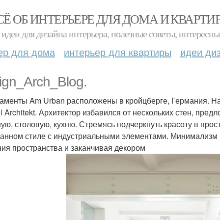
СЁ ОБ ИНТЕРЬЕРЕ ДЛЯ ДОМА И КВАРТИ
идеи для дизайна интерьера, полезные советы, интересны
ер для дома
интерьер для квартиры
идеи ди
ign_Arch_Blog.
аменты Am Urban расположены в кройцберге, Германия. Н
l Architekt. Архитектор избавился от нескольких стен, пр
ную, столовую, кухню. Стремясь подчеркнуть красоту в про
анном стиле с индустриальными элементами. Минимализм п
ия пространства и заканчивая декором