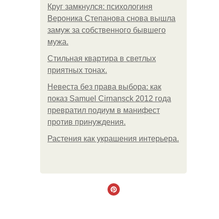
Круг замкнулся: психологиня
Вероника Степанова снова вышла
замуж за собственного бывшего
мужа.
Стильная квартира в светлых
приятных тонах.
Невеста без права выбора: как
показ Samuel Cirnansck 2012 года
превратил подиум в манифест
против принуждения.
Растения как украшения интерьера.