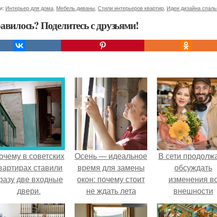
и:
Интерьер для дома
,
Мебель диваны
,
Стили интерьеров квартир
,
Идеи дизайна спаль
авилось? Поделитесь с друзьями!
очему в советских
Осень — идеальное
В сети продолж
вартирах ставили
время для замены
обсуждать
разу две входные
окон: почему стоит
изменения в
двери.
не ждать лета
внешности
актрисы.