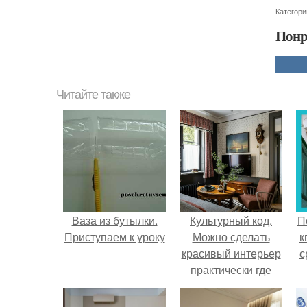
Категори
Понр
Читайте также
Ваза из бутылки.
Культурный код.
П
Приступаем к уроку
Можно сделать
к
красивый интерьер
с
практически где
угодно.