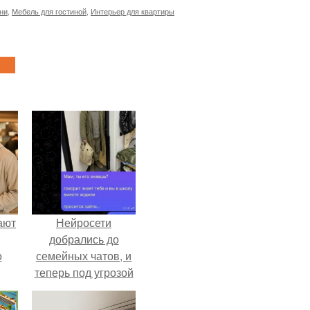
ни
,
Мебель для гостиной
,
Интерьер для квартиры
ают
Нейросети
добрались до
о
семейных чатов, и
теперь под угрозой
мамины нервы.