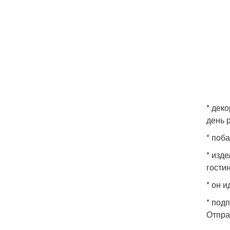
* деко
день 
* поб
* изд
гости
* он 
* под
Отпра