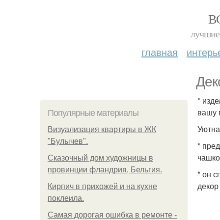
В
лучшие 
главная
интерь
Дек
* изд
вашу 
Популярные материалы
Уютна
Визуализация квартиры в ЖК
"Булычев".
* пре
чашко
Сказочный дом художницы в
провинции фландрия, Бельгия.
* он 
декор
Кирпич в прихожей и на кухне
поклеила.
Самая дорогая ошибка в ремонте -