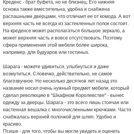
Креденс - брат буфета, но не близнец. Его нижняя
основа также вместительна, удобна и снабжена
распашными дверцами, что отличает ее от комода. А вот
верхняя часть не всегда из застекленных полок состоит.
На креденсе может располагаться большое зеркало, а
может верхняя часть и вовсе отсутствовать. Поэтому
сфера применения этой мебели более широка,
например, для будуаров или гостиных.
Шарага - можете удивиться, улыбнуться и даже
возмутиться. Словечко, действительно, не самое
благозвучное. Но несколько десятков лет назад это
название носил очень нужный предмет мебели, который
сделал революцию в "Шкафном Королевстве" - вынес
одежду за дверцы. Шарага - это всего лишь стоячая или
настенная вешалка с многочисленными крючками. Часто
снабжалась верхней полочкой для шляп. Удобно и
красиво.
Псише - для того, чтобы вы могли увидеть и оценить