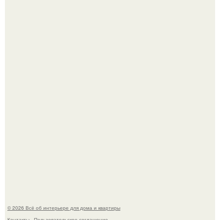
Квартира дипломата. Дизайнер Татьяна Сорокина -
Ильина создала классический интерьер для возрастной
пары в квартире площадью 82, 5 кв.
Моё знакомство с михайловским замком - и я в восторге!
© 2026 Всё об интерьере для дома и квартиры
Контакты
Пользовательское соглашение