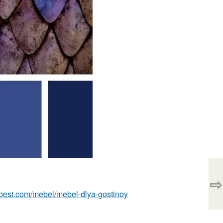
⇨
ru-best.com/mebel/mebel-dlya-gostinoy