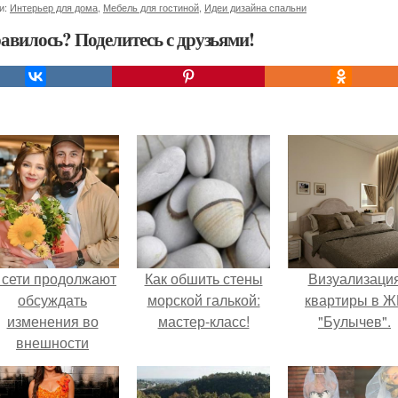
и:
Интерьер для дома
,
Мебель для гостиной
,
Идеи дизайна спальни
авилось? Поделитесь с друзьями!
 сети продолжают
Как обшить стены
Визуализаци
обсуждать
морской галькой:
квартиры в Ж
изменения во
мастер-класс!
"Булычев".
внешности
актрисы.