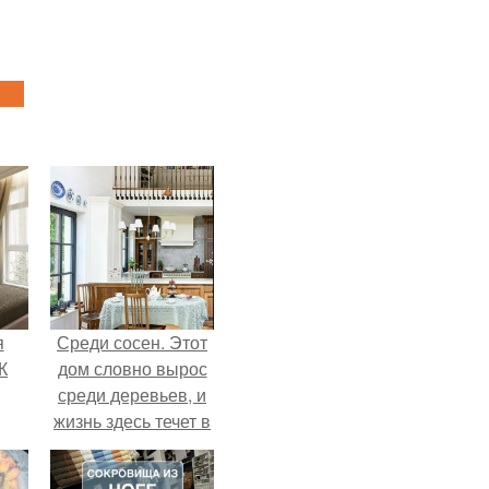
я
Среди сосен. Этот
К
дом словно вырос
среди деревьев, и
жизнь здесь течет в
собственном ритме
- спокойно, без