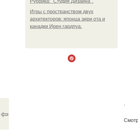
Рубрика: "Студия Дизайна".
Игры с пространством двух
архитекторов: японца эири ота и
канадки Ирен гардпуа.
.
⇦
Смотр