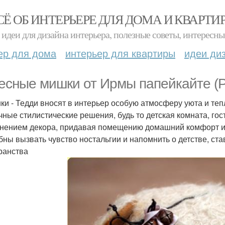
СЁ ОБ ИНТЕРЬЕРЕ ДЛЯ ДОМА И КВАРТИ
идеи для дизайна интерьера, полезные советы, интересны
ер для дома
интерьер для квартиры
идеи ди
есные мишки от Ирмы папейкайте (Pu
ки - Тедди вносят в интерьер особую атмосферу уюта и теп
чные стилистические решения, будь то детская комната, го
нением декора, придавая помещению домашний комфорт и л
бны вызвать чувство ностальгии и напомнить о детстве, с
ранства