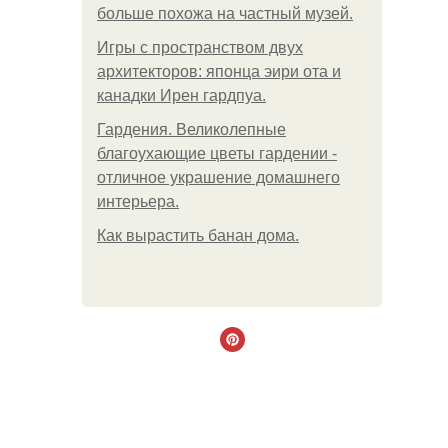
больше похожа на частный музей.
Игры с пространством двух
архитекторов: японца эири ота и
канадки Ирен гардпуа.
Гардения. Великолепные
благоухающие цветы гардении -
отличное украшение домашнего
интерьера.
Как вырастить банан дома.