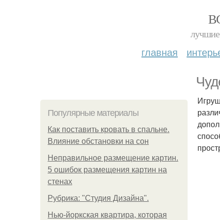
В
лучшие 
главная
интерь
Чуд
Игруш
разли
Популярные материалы
допол
Как поставить кровать в спальне.
спосо
Влияние обстановки на сон
прост
Неправильное размещение картин.
5 ошибок размещения картин на
стенах
Рубрика: "Студия Дизайна".
Нью-йоркская квартира, которая