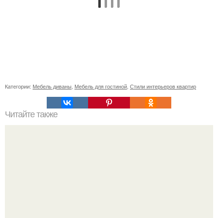
Категории:
Мебель диваны
,
Мебель для гостиной
,
Стили интерьеров квартир
Читайте также
Сколько сохнут обои на флизелиновой основе после
поклейки. Когда высохнет клей?