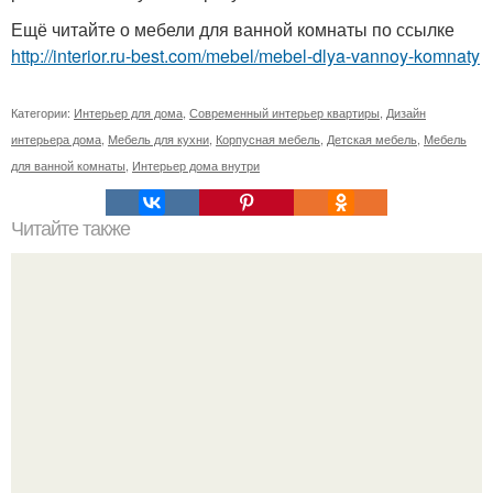
Ещё читайте о мебели для ванной комнаты по ссылке
http://interior.ru-best.com/mebel/mebel-dlya-vannoy-komnaty
Категории:
Интерьер для дома
,
Современный интерьер квартиры
,
Дизайн
интерьера дома
,
Мебель для кухни
,
Корпусная мебель
,
Детская мебель
,
Мебель
для ванной комнаты
,
Интерьер дома внутри
Читайте также
Как правильно клеить фотообои.