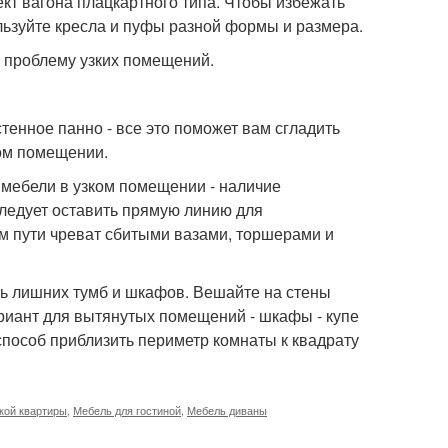
кт вагона плацкартного типа. Чтобы избежать
льзуйте кресла и пуфы разной формы и размера.
 проблему узких помещений.
тенное панно - все это поможет вам сгладить
ком помещении.
 мебели в узком помещении - наличие
следует оставить прямую линию для
ем пути чреват сбитыми вазами, торшерами и
ть лишних тумб и шкафов. Вешайте на стены
ариант для вытянутых помещений - шкафы - купе
способ приблизить периметр комнаты к квадрату
кой квартиры
,
Мебель для гостиной
,
Мебель диваны