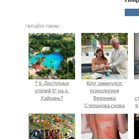
Читайте также
? 5. Доступных
Круг замкнулся:
отелей 5* на о.
психологиня
Хайнань?
Вероника
ст
Степанова снова
9
вышла замуж за
собственного
бывшего мужа.