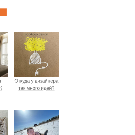
я
Откуда у дизайнера
К
так много идей?