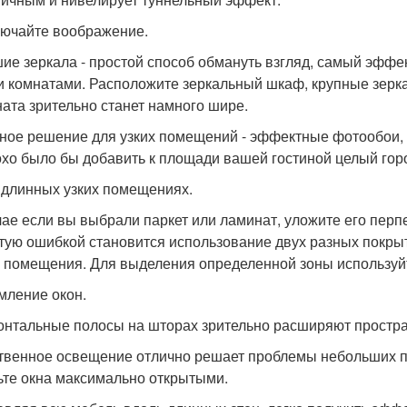
ючайте воображение.
ие зеркала - простой способ обмануть взгляд, самый эффе
и комнатами. Расположите зеркальный шкаф, крупные зерка
ната зрительно станет намного шире.
ное решение для узких помещений - эффектные фотообои, 
хо было бы добавить к площади вашей гостиной целый гор
 длинных узких помещениях.
чае если вы выбрали паркет или ламинат, уложите его пер
тую ошибкой становится использование двух разных покрыт
о помещения. Для выделения определенной зоны используйт
ление окон.
онтальные полосы на шторах зрительно расширяют простра
твенное освещение отлично решает проблемы небольших по
ьте окна максимально открытыми.