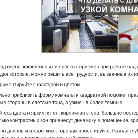
ряд очень эффективных и простых приемов при работе над
дая которые, можно решить все трудности, вызванные их 
риментируйте с фактурой и цветом.
льно приблизить форму комнаты к квадратной поможет прав
ые стороны в светлые тона, а узкие - в более темные.
йтесь цвета и ярких пятен: кирпичная стена, большие посте
лько контрастных зон привнесут динамику в помещение, зр
по длинным и коротким сторонам проектируйте. Разная глуб
ичным и нивелирует туннельный эффект.