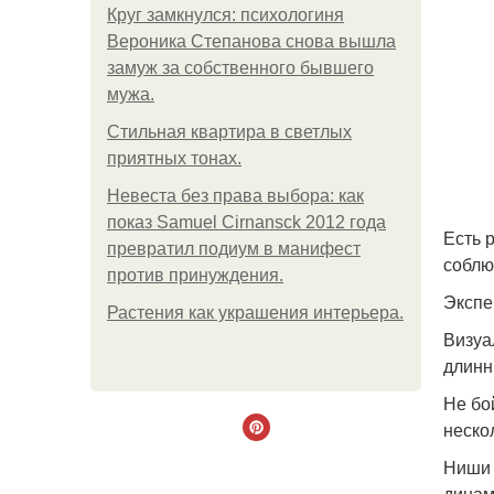
Круг замкнулся: психологиня
Вероника Степанова снова вышла
замуж за собственного бывшего
мужа.
Стильная квартира в светлых
приятных тонах.
Невеста без права выбора: как
показ Samuel Cirnansck 2012 года
Есть 
превратил подиум в манифест
соблю
против принуждения.
Экспе
Растения как украшения интерьера.
Визуа
длинн
Не бо
неско
Ниши 
динам