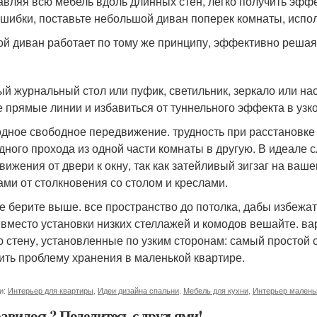
авляя всю мебель вдоль длинных стен, легко получить эффе
ошибки, поставьте небольшой диван поперек комнаты, испо
ой диван работает по тому же принципу, эффективно решая
ый журнальный стол или пуфик, светильник, зеркало или нас
е прямые линии и избавиться от туннельного эффекта в уз
дное свободное передвижение. трудность при расстановке
дного прохода из одной части комнаты в другую. В идеале 
вижения от двери к окну, так как затейливый зигзаг на ваш
ами от столкновения со столом и креслами.
е берите выше. все пространство до потолка, дабы избежа
 вместо установки низких стеллажей и комодов вешайте. в
ю стену, установленные по узким сторонам: самый простой 
ить проблему хранения в маленькой квартире.
и:
Интерьер для квартиры
,
Идеи дизайна спальни
,
Мебель для кухни
,
Интерьер малень
авилось? Поделитесь с друзьями!