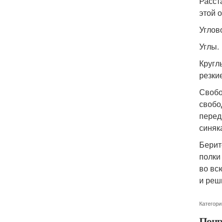
Расст
этой 
Углов
Углы.
Кругл
резки
Свобо
свобо
перед
синяк
Берит
полки
во вс
и реш
Категори
Понр