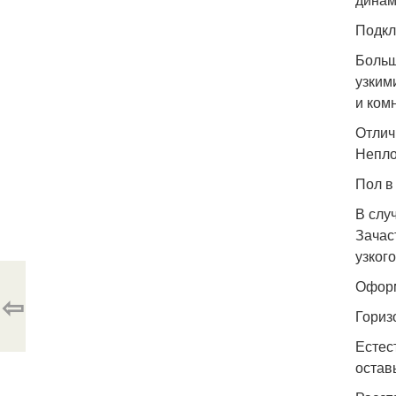
Подкл
Больш
узким
и ком
Отлич
Непло
Пол в
В слу
Зачас
узког
Оформ
⇦
Гориз
Естес
остав