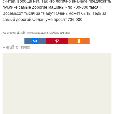
считай, вообще нет. Так что логично вначале предложить
публике самые дорогие машины - по 700-800 тысяч.
Восемьсот тысяч за "Ладу"! Очень может быть, ведь за
самый дорогой Седан уже просят 736 000.
Категории:
Дизайн интерьера дома
,
Мебель диваны
Читайте также
Плитка для печки в доме. Плитка для печи и камина -
какую выбрать и какой лучше обложить печь в доме.