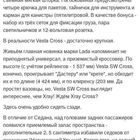
четыре крючка для пакетов, тайничок для инструмента и
карман для канистры (пятилитровой. В качестве бонуса -
набор из трёх сеток для фиксации груза, пара
светильничков и 12-вольтовая розетка.
В реальности Vesta Cross - достаточно крупная.
Живьём главная новинка марки Lada напоминает не
приподнятый универсал, а приземистый кроссовер. По
высоте (с учётом рейлингов - 1 537 мм) Vesta SW Cross,
конечно, проигрывает "Дастеру" или "крете", но обходит
их и по длине (4 424 мм), и по клиренсу (203 мм. Да
простят вазовцы, но. Vesta SW Cross выглядит
интереснее, чем Xray! Ждём Xray Cross?
Здесь очень удобно сидеть сзади.
В отличие от Седана, над головами задних пассажиров
появился приемлемый запас пространства -
дополнительные 2, 5 сантиметра избавили седоков от
ощущения "Нависающей Крыши". Кроме того, на задний