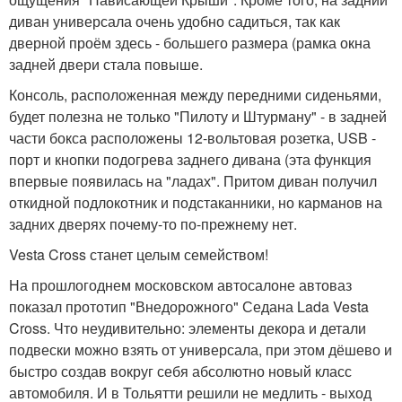
диван универсала очень удобно садиться, так как
дверной проём здесь - большего размера (рамка окна
задней двери стала повыше.
Консоль, расположенная между передними сиденьями,
будет полезна не только "Пилоту и Штурману" - в задней
части бокса расположены 12-вольтовая розетка, USB -
порт и кнопки подогрева заднего дивана (эта функция
впервые появилась на "ладах". Притом диван получил
откидной подлокотник и подстаканники, но карманов на
задних дверях почему-то по-прежнему нет.
Vesta Cross станет целым семейством!
На прошлогоднем московском автосалоне автоваз
показал прототип "Внедорожного" Седана Lada Vesta
Cross. Что неудивительно: элементы декора и детали
подвески можно взять от универсала, при этом дёшево и
быстро создав вокруг себя абсолютно новый класс
автомобиля. И в Тольятти решили не медлить - выход