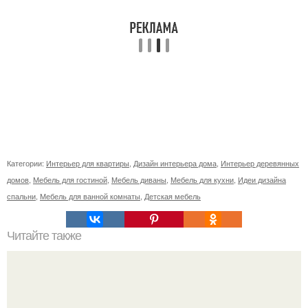
Категории:
Интерьер для квартиры
,
Дизайн интерьера дома
,
Интерьер деревянных
домов
,
Мебель для гостиной
,
Мебель диваны
,
Мебель для кухни
,
Идеи дизайна
спальни
,
Мебель для ванной комнаты
,
Детская мебель
Читайте также