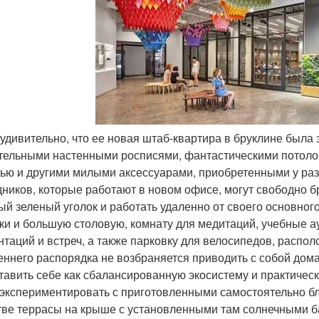
е удивительно, что ее новая штаб-квартира в бруклине была
тельными настенными росписями, фантастическими потоло
ью и другими милыми аксессуарами, приобретенными у раз
дников, которые работают в новом офисе, могут свободно б
ый зеленый уголок и работать удаленно от своего основног
ки и большую столовую, комнату для медитаций, учебные 
нтаций и встреч, а также парковку для велосипедов, расп
еннего распорядка не возбраняется приводить с собой до
тавить себе как сбалансированную экосистему и практически
 экспериментировать с приготовленными самостоятельно б
тве террасы на крыше с установленными там солнечными б