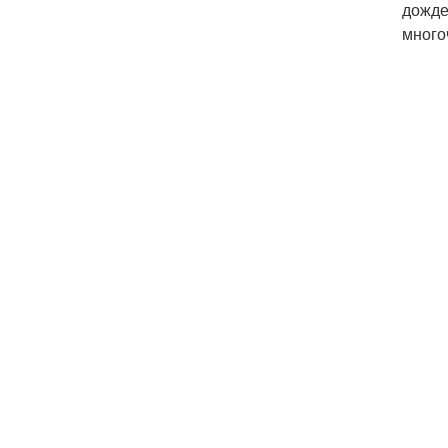
дожде
много