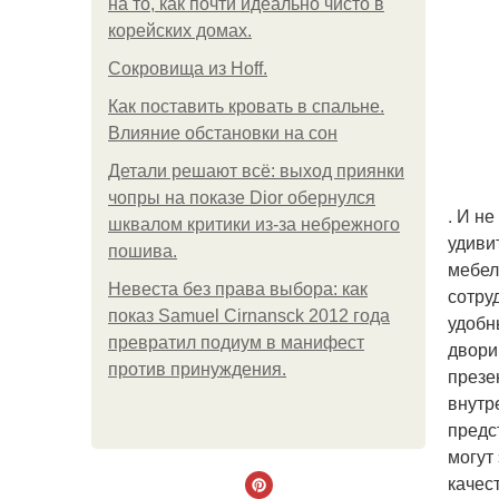
на то, как почти идеально чисто в
корейских домах.
Сокровища из Hoff.
Как поставить кровать в спальне.
Влияние обстановки на сон
Детали решают всё: выход приянки
чопры на показе Dior обернулся
. И н
шквалом критики из-за небрежного
удиви
пошива.
мебел
Невеста без права выбора: как
сотру
показ Samuel Cirnansck 2012 года
удобн
превратил подиум в манифест
двори
против принуждения.
презе
внутр
предс
могут
качес