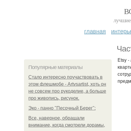
В
лучшие 
главная
интерь
Час
Etsy 
кварт
Популярные материалы
сотру
Стало интересно поучаствовать в
предм
этом флешмобе - Artvsartist, хоть он
не совсем про рукоделие, а больше
про живопись, рисунок.
Эко - панно "Песочный Берег":
Все, наверное, обращали
внимание, когда смотрели дорамы,