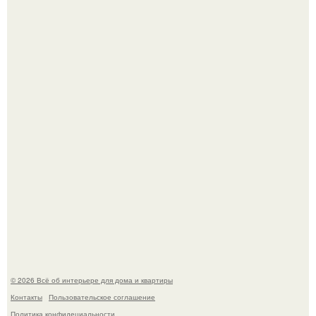
Детали решают всё: выход приянки чопры на показе Dior
обернулся шквалом критики из-за небрежного пошива.
Невеста без права выбора: как показ Samuel Cirnansck
2012 года превратил подиум в манифест против
принуждения.
© 2026 Всё об интерьере для дома и квартиры
Контакты
Пользовательское соглашение
Политика конфидециальности