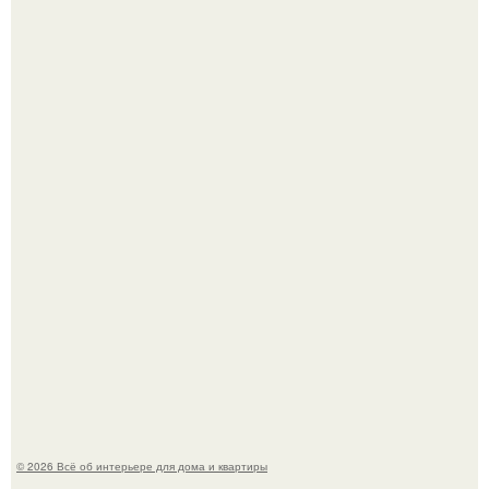
Привет всем дизайнерам интерьеров и не только!
"Проиллюстрированные Люди": Томас майландер
превратил солнечные ожоги в арт - объект.
© 2026 Всё об интерьере для дома и квартиры