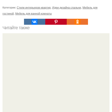
Категории:
Стили интерьеров квартир
,
Идеи дизайна спальни
,
Мебель для
гостиной
,
Мебель для ванной комнаты
Читайте также
Резьба по дереву в стиле барокко. Резьба по дереву:
стилистические направления и характерные узоры.