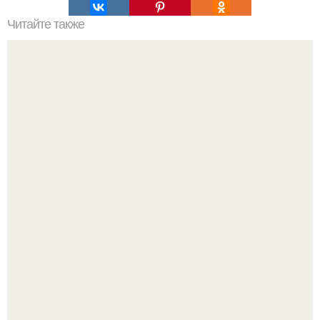
Читайте также
Оформление маленького балкона.
Нейросети добрались до семейных чатов, и теперь под
угрозой мамины нервы.