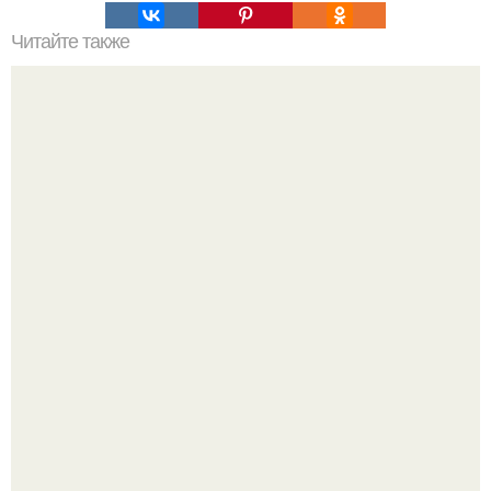
Читайте также
Ваза из бутылки. Приступаем к уроку
Среди сосен. Этот дом словно вырос среди деревьев, и
жизнь здесь течет в собственном ритме - спокойно, без