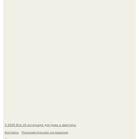
Кёнигсберг. Интерьер дома студенческого братства
"Германия".
Опишите интерьер кухни в 2-3 словах.
© 2026 Всё об интерьере для дома и квартиры
Контакты
Пользовательское соглашение