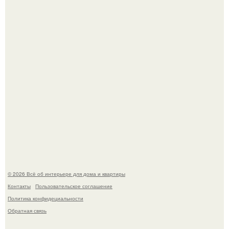
Привет всем дизайнерам интерьеров и не только!
Детали решают всё: выход приянки чопры на показе Dior
обернулся шквалом критики из-за небрежного пошива.
© 2026 Всё об интерьере для дома и квартиры
Контакты
Пользовательское соглашение
Политика конфидециальности
Обратная связь