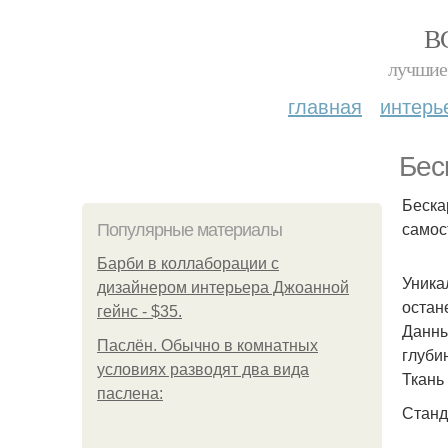
В
лучшие 
главная
интерь
Бес
Беска
самос
Популярные материалы
Барби в коллаборации с
Уника
дизайнером интерьера Джоанной
остан
гейнс - $35.
Данны
Паслён. Обычно в комнатных
глуби
условиях разводят два вида
Ткань
паслена:
Станд