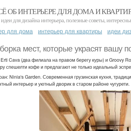
СЁ ОБ ИНТЕРЬЕРЕ ДЛЯ ДОМА И КВАРТИ
идеи для дизайна интерьера, полезные советы, интересны
ер для дома
интерьер для квартиры
идеи ди
борка мест, которые украсят вашу по
 Erti Cava (два филиала на правом берегу куры) и Groovy R
уру спешелти кофе и предлагают не только идеальный эспре
ран: Ninia's Garden. Современная грузинская кухня, тради
нтный интерьер и уютный дворик в старом районе чугурети.