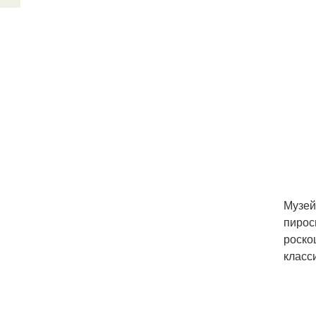
Музей
пирос
роско
класс