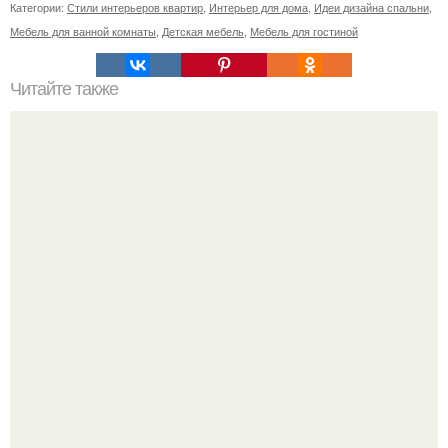
Категории:
Стили интерьеров квартир
,
Интерьер для дома
,
Идеи дизайна спальни
,
Мебель для ванной комнаты
,
Детская мебель
,
Мебель для гостиной
Читайте также
Белая галька в дизайне участка. Белая галька в
ландшафтном дизайне