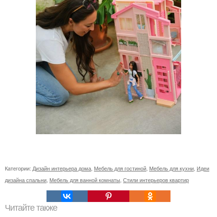
Категории:
Дизайн интерьера дома
,
Мебель для гостиной
,
Мебель для кухни
,
Идеи
дизайна спальни
,
Мебель для ванной комнаты
,
Стили интерьеров квартир
Читайте также