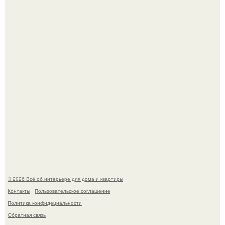
Невеста без права выбора: как показ Samuel Cirnansck
2012 года превратил подиум в манифест против
принуждения.
Стильная квартира в светлых приятных тонах.
© 2026 Всё об интерьере для дома и квартиры
Контакты
Пользовательское соглашение
Политика конфидециальности
Обратная связь