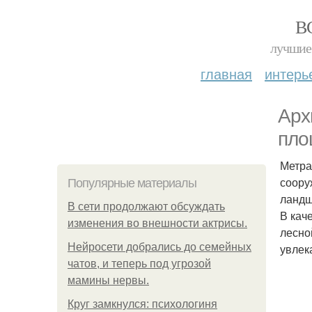
В
лучшие 
главная
интерь
Арх
пло
Метра
соору
Популярные материалы
ландш
В сети продолжают обсуждать
В кач
изменения во внешности актрисы.
лесно
Нейросети добрались до семейных
увлек
чатов, и теперь под угрозой
мамины нервы.
Круг замкнулся: психологиня