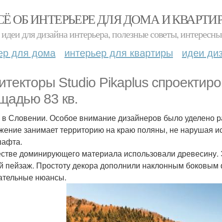
СЁ ОБ ИНТЕРЬЕРЕ ДЛЯ ДОМА И КВАРТИ
идеи для дизайна интерьера, полезные советы, интересны
ер для дома
интерьер для квартиры
идеи ди
итекторы Studio Pikaplus спроекти
щадью 83 кв.
 в Словении. Особое внимание дизайнеров было уделено 
жение занимает территорию на краю поляны, не нарушая 
афта.
естве доминирующего материала использовали древесину. 
й пейзаж. Простоту декора дополнили наклонным боковым
ательные нюансы.