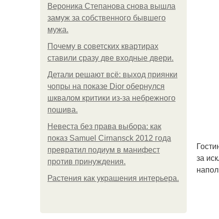
Вероника Степанова снова вышла
замуж за собственного бывшего
мужа.
Почему в советских квартирах
ставили сразу две входные двери.
Детали решают всё: выход приянки
чопры на показе Dior обернулся
шквалом критики из-за небрежного
пошива.
Невеста без права выбора: как
показ Samuel Cirnansck 2012 года
Гости
превратил подиум в манифест
за ис
против принуждения.
напол
Растения как украшения интерьера.