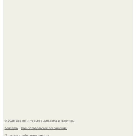
Три года назад мы купили борщевичное поле и
придумали мечту!
Преображение в ванной на ул. генерала Григорова, д.
36!
© 2026 Всё об интерьере для дома и квартиры
Контакты
Пользовательское соглашение
Политика конфидециальности