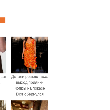
ованные
Детали решают всё:
с
выход приянки
чопры на показе
Dior обернулся
и в
шквалом критики
из-за небрежного