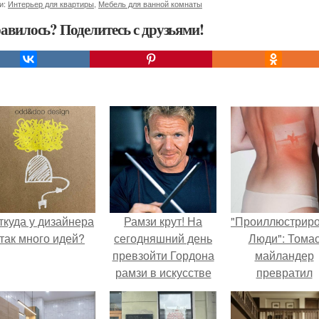
и:
Интерьер для квартиры
,
Мебель для ванной комнаты
авилось? Поделитесь с друзьями!
ткуда у дизайнера
Рамзи крут! На
"Проиллюстрир
так много идей?
сегодняшний день
Люди": Тома
превзойти Гордона
майландер
рамзи в искусстве
превратил
кулинарии не может
солнечные ожог
никто.
арт - объект.