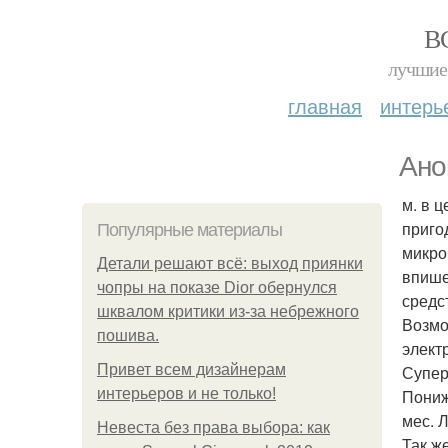
В
лучшие 
главная
интерь
Ано
м. в 
приго
Популярные материалы
микро
Детали решают всё: выход приянки
впише
чопры на показе Dior обернулся
средс
шквалом критики из-за небрежного
Возмо
пошива.
элект
Привет всем дизайнерам
Супер
интерьеров и не только!
Пониж
мес. 
Невеста без права выбора: как
Так ж