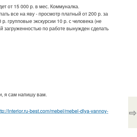
ет от 15 000 р. в мес. Коммуналка.
ть все на яву - просмотр платный от 200 р. за
р. групповые экскурсии 10 р. с человека (не
оей загруженностью по работе вынужден сделать
и, я сам напишу вам.
⇨
ttp://interior.ru-best.com/mebel/mebel-dlya-vannoy-