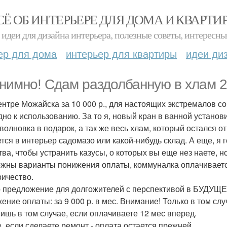
СЁ ОБ ИНТЕРЬЕРЕ ДЛЯ ДОМА И КВАРТИ
идеи для дизайна интерьера, полезные советы, интересны
ер для дома
интерьер для квартиры
идеи ди
нимно! Сдам раздолбанную в хлам 2 
центре Можайска за 10 000 р., для настоящих экстремалов со
дно к использованию. За то я, новый кран в ванной установ
волновка в подарок, а так же весь хлам, который остался 
тся в интерьер садомазо или какой-нибудь склад. А еще, я 
тва, чтобы устранить казусы, о которых вы еще нез наете, н
жны варианты понижения оплаты, коммуналка оплачивается 
ричество.
 предложение для долгожителей с перспективой в БУДУЩЕ
ение оплаты: за 9 000 р. в мес. Внимание! Только в том случ
Лишь в том случае, если оплачиваете 12 мес вперед.
е, если сделаете ремонт - оплата остается прежней.