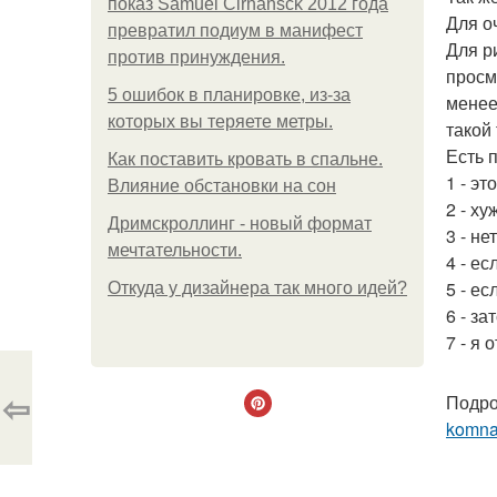
показ Samuel Cirnansck 2012 года
Для о
превратил подиум в манифест
Для р
против принуждения.
просм
5 ошибок в планировке, из-за
менее
которых вы теряете метры.
такой
Есть 
Как поставить кровать в спальне.
1 - эт
Влияние обстановки на сон
2 - ху
Дримскроллинг - новый формат
3 - н
мечтательности.
4 - ес
5 - ес
Откуда у дизайнера так много идей?
6 - з
7 - я
⇦
Подро
komna