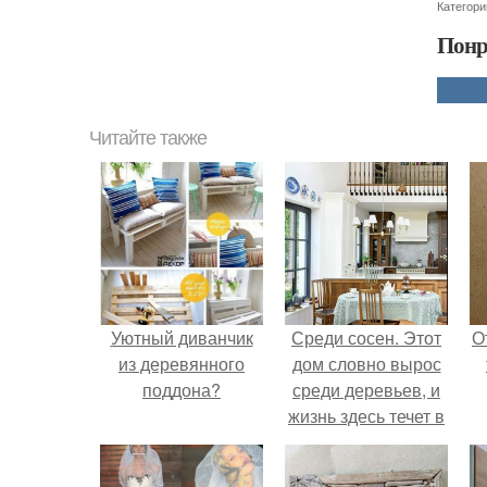
Категори
Понр
Читайте также
Уютный диванчик
Среди сосен. Этот
О
из деревянного
дом словно вырос
поддона?
среди деревьев, и
жизнь здесь течет в
собственном ритме
- спокойно, без