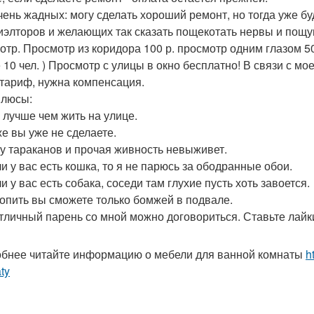
чень жадных: могу сделать хороший ремонт, но тогда уже буд
иэлторов и желающих так сказать пощекотать нервы и пощупа
отр. Просмотр из коридора 100 р. просмотр одним глазом 50 
 10 чел. ) Просмотр с улицы в окно бесплатно! В связи с м
 тариф, нужна компенсация.
плюсы:
о лучше чем жить на улице.
же вы уже не сделаете.
ету тараканов и прочая живность невыживет.
ли у вас есть кошка, то я не парюсь за ободранные обои.
ли у вас есть собака, соседи там глухие пусть хоть завоется.
атопить вы сможете только бомжей в подвале.
 отличный парень со мной можно договориться. Ставьте лайк
бнее читайте информацию о мебели для ванной комнаты
h
ty