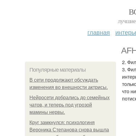
В
лучшие 
главная
интерь
AFH
2. Фи
3. Фи
Популярные материалы
интер
В сети продолжают обсуждать
тольк
изменения во внешности актрисы.
что н
Нейросети добрались до семейных
потиск
чатов, и теперь под угрозой
мамины нервы.
Круг замкнулся: психологиня
Вероника Степанова снова вышла