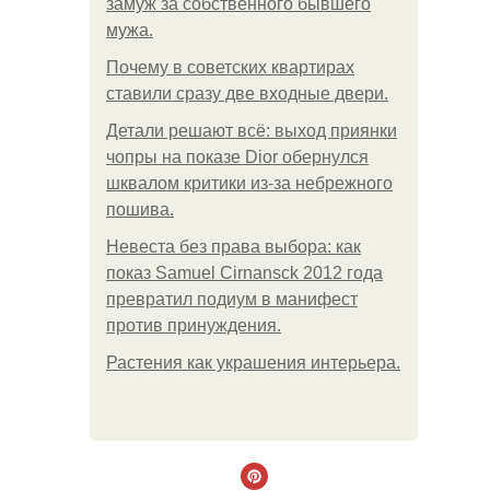
замуж за собственного бывшего
мужа.
Почему в советских квартирах
ставили сразу две входные двери.
Детали решают всё: выход приянки
чопры на показе Dior обернулся
шквалом критики из-за небрежного
пошива.
Невеста без права выбора: как
показ Samuel Cirnansck 2012 года
превратил подиум в манифест
против принуждения.
Растения как украшения интерьера.