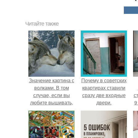
Читайте также
Значение картина с
Почему в советских
волками. В том
квартирах ставили
случае, если вы
сразу две входные
ст
любите вышивать,
двери.
9
то наверняка
задумывались о
том, что означает та
или иная вышитая