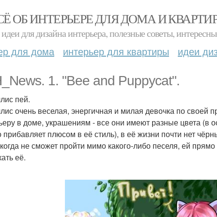
СЁ ОБ ИНТЕРЬЕРЕ ДЛЯ ДОМА И КВАРТИ
идеи для дизайна интерьера, полезные советы, интересны
ер для дома
интерьер для квартиры
идеи ди
_News. 1. "Bee and Puppycat".
ллис пей.
ллис очень веселая, энергичная и милая девочка по своей п
ьеру в доме, украшениям - все они имеют разные цвета (в о
о прибавляет плюсом в её стиль), в её жизни почти нет чёрн
икогда не сможет пройти мимо какого-либо песеля, ей прямо
ать её.