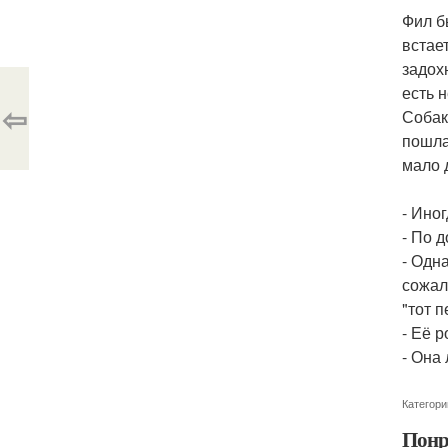
Фил б
встае
задох
есть 
⇦
Собак
пошла
мало 
- Иног
- По 
- Одн
сожал
"тот 
- Её р
- Она 
Категори
Понр