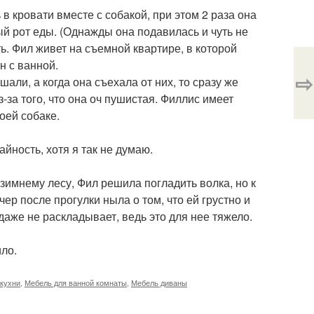
 кровати вместе с собакой, при этом 2 раза она
ый рот еды. (Однажды она подавилась и чуть не
ть. Фил живет на съемной квартире, в которой
н с ванной.
⇨
шали, а когда она съехала от них, то сразу же
-за того, что она оч пушистая. Филлис имеет
оей собаке.
айность, хотя я так не думаю.
 зимнему лесу, Фил решила погладить волка, но к
ер после прогулки ныла о том, что ей грустно и
 даже не раскладывает, ведь это для нее тяжело.
ило.
 кухни
,
Мебель для ванной комнаты
,
Мебель диваны