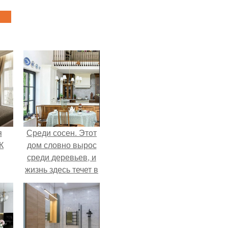
я
Среди сосен. Этот
К
дом словно вырос
среди деревьев, и
жизнь здесь течет в
собственном ритме
- спокойно, без
спешки и лишнего
шума.