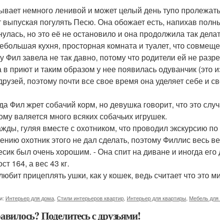
ывает немного ленивой и может целый день тупо пролежать в
т выпуская погулять Песю. Она обожает есть, напихав полн
нулась, но это её не остановило и она продолжила так дела
небольшая кухня, просторная комната и туалет, что совмеще
у Фил завела не так давно, потому что родители ей не разре
 в приют и таким образом у нее появилась одуванчик (это из
друзей, поэтому почти все свое время она уделяет себе и св
да Фил жрет собачий корм, но девушка говорит, что это случ
дому валяется много всяких собачьих игрушек.
ажды, гуляя вместе с охотником, что проводил экскурсию по
ению охотник этого не дал сделать, поэтому Филлис весь веч
песик был очень хорошим. - Она спит на диване и иногда его
ост 164, а вес 43 кг.
любит прицеплять ушки, как у кошек, ведь считает что это м
и:
Интерьер для дома
,
Стили интерьеров квартир
,
Интерьер для квартиры
,
Мебель для
авилось? Поделитесь с друзьями!