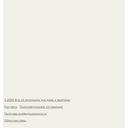
5 ошибок в планировке, из-за которых вы теряете метры.
69-Летний житель Италии создал фальшивый античный
амфитеатр и долгое время успешно выдавал его за
настоящее историческое наследие.
© 2026 Всё об интерьере для дома и квартиры
Контакты
Пользовательское соглашение
Политика конфидециальности
Обратная связь