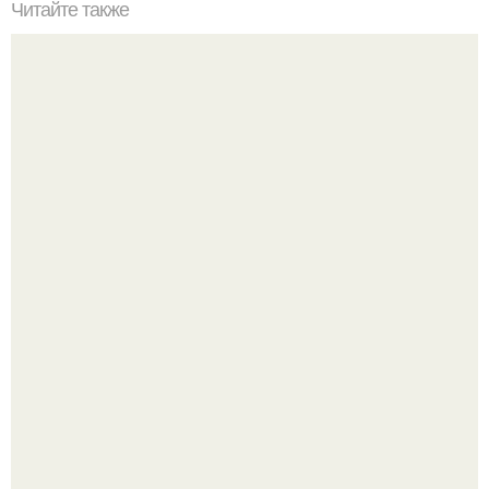
Читайте также
Советы, если у вас натяжной потолок.
Маленькая, но практичная квартира у моря 48 кв.