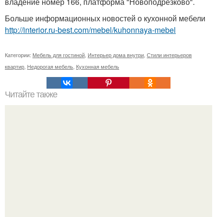
владение номер 166, платформа "Новоподрезково".
Больше информационных новостей о кухонной мебели
http://interior.ru-best.com/mebel/kuhonnaya-mebel
Категории:
Мебель для гостиной
,
Интерьер дома внутри
,
Стили интерьеров
квартир
,
Недорогая мебель
,
Кухонная мебель
Читайте также
Черно-белая детская с яркими акцентами.