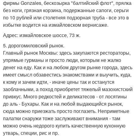
фирмы Gonzales, бескозырка "балтийский флот", прялка
без ноги, грязная корзина, подержанные сапоги, серьги
по 10 рублей или столетняя подзорная труба - все это в
избытке водится на измайловском вернисаже.
Адрес: измайловское шоссе, 73 ж.
5. дорогомиловский рынок.
Главный рынок Москвы: здесь закупаются рестораторы,
упрямые гурманы и просто люди, которым не жалко
денег на еду. Как и на любом другом рынке города, здесь
имеет смысл обзавестись знакомствами и выучить, куда,
к кому и зачем идти, - иначе цены так и останутся
заоблачными, а поход приобретет тяжелый мазохистский
привкус. Много редкостей и деликатесов - от лосятины
до аль - Бухары. Как и на любой выдающийся рынок,
сюда можно приезжать просто поглазеть. Неприметные
палатки снаружи тоже заслуживают внимания - там
можно очень недорого купить качественную кухонную
утварь, специи, рис и пр.