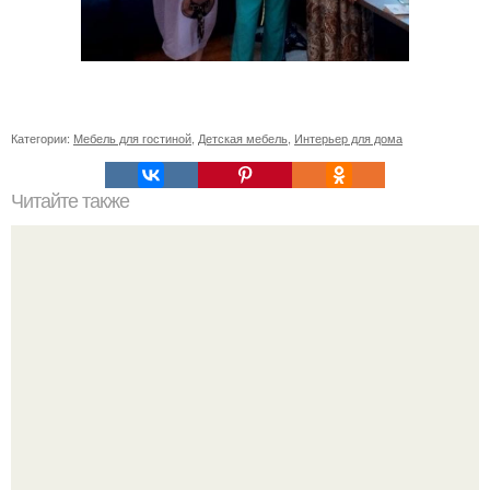
Категории:
Мебель для гостиной
,
Детская мебель
,
Интерьер для дома
Читайте также
Ваза из бутылки. Приступаем к уроку