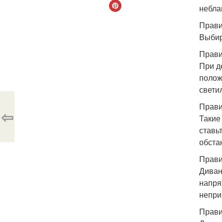
небла
Прави
Выбир
Прави
При д
полож
свети
Прави
⇦
Такие
ставьт
обста
Прави
Диван
напря
непри
Прави