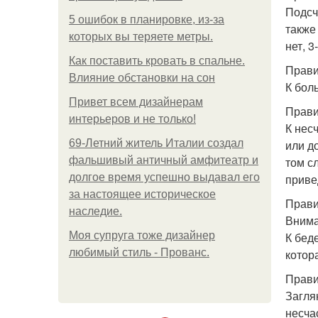
Подсч
5 ошибок в планировке, из-за
также
которых вы теряете метры.
нет, 3
Как поставить кровать в спальне.
Прави
Влияние обстановки на сон
К бол
Привет всем дизайнерам
Прави
интерьеров и не только!
К нес
69-Летний житель Италии создал
или д
фальшивый античный амфитеатр и
том с
долгое время успешно выдавал его
приве
за настоящее историческое
Прави
наследие.
Внима
Моя супруга тоже дизайнер
К бед
любимый стиль - Прованс.
котор
Прави
Заглян
несча