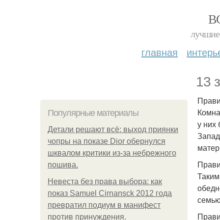
В
лучшие 
главная
интерь
13 
Прави
Комна
Популярные материалы
у них
Детали решают всё: выход приянки
Запад
чопры на показе Dior обернулся
матер
шквалом критики из-за небрежного
Прави
пошива.
Таким
Невеста без права выбора: как
обедн
показ Samuel Cirnansck 2012 года
семью
превратил подиум в манифест
Прави
против принуждения.