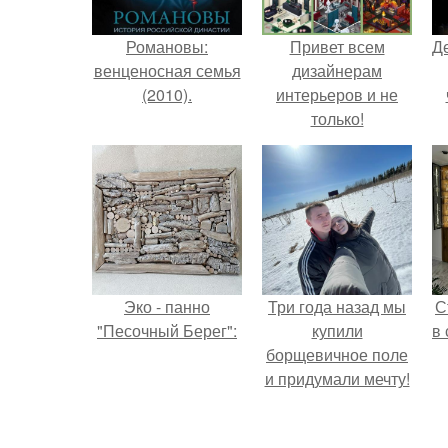
Романовы:
Привет всем
Д
венценосная семья
дизайнерам
(2010).
интерьеров и не
только!
Эко - панно
Три года назад мы
С
"Песочный Берег":
купили
в
борщевичное поле
и придумали мечту!