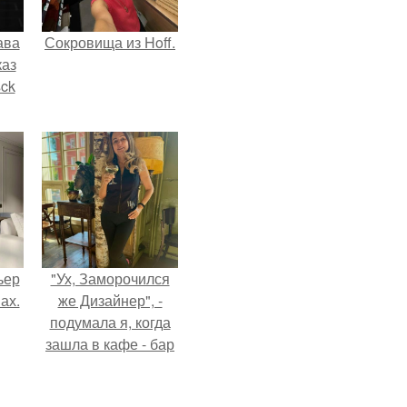
ава
Сокровища из Hoff.
каз
sck
иум
тив
.
ьер
"Ух, Заморочился
ах.
же Дизайнер", -
подумала я, когда
зашла в кафе - бар
"слезы березы".