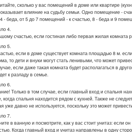
итайте, сколько у вас помещений в доме или квартире (кух
 оказывает влияние на судьбу семьи. Одно помещение - счаст
-4 - беда, от 5 до 7 помещений - к счастью, 8 - беда и 9 поме
ло 4.
ьшому счастью, если гостиная либо первая жилая комната р
ло 5.
частью, если в доме существует комната площадью 8 м. есл
ома, то дети и внуки могут стать ленивыми, что может прив
лучае, если даже такая комната будет располагаться в друго
дет к разладу в семье.
ло 6.
ние! Только в том случае, если главный вход и спальня нахо
е, когда спальня находится рядом с кухней. Также не следуе
ая уже давно не используется, поскольку это может привести
ло 7.
ите в ванную и посмотрите, как у вас стоит унитаз: если он 
стью. Когда главный вход и унитаз направлены в одну сторо