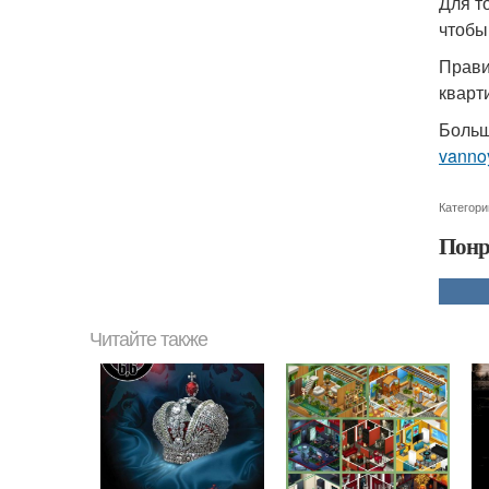
Для т
чтобы
Прави
кварт
Больш
vanno
Категори
Понр
Читайте также