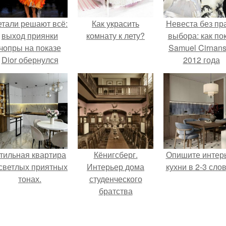
етали решают всё:
Как украсить
Невеста без пр
выход приянки
комнату к лету?
выбора: как по
чопры на показе
Samuel Cirnan
Dior обернулся
2012 года
шквалом критики
превратил под
из-за небрежного
в манифест про
пошива.
принуждения
тильная квартира
Кёнигсберг.
Опишите интер
 светлых приятных
Интерьер дома
кухни в 2-3 слов
тонах.
студенческого
братства
"Германия".