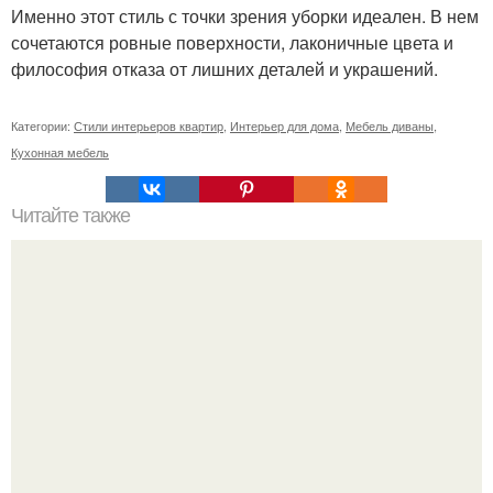
Именно этот стиль с точки зрения уборки идеален. В нем
сочетаются ровные поверхности, лаконичные цвета и
философия отказа от лишних деталей и украшений.
Категории:
Стили интерьеров квартир
,
Интерьер для дома
,
Мебель диваны
,
Кухонная мебель
Читайте также
Когда будет первый день новолуния. Ритуалы на
НОВОЛУНИЕ. Новолуние - это первый день лунного
месяца.