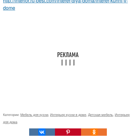
http://interior.ru-best.com/interer-dlya-doma/interer-kuhni-v-
dome
Категории:
Мебель для кухни
,
Интерьер кухни в доме
,
Детская мебель
,
Интерьер
для дома