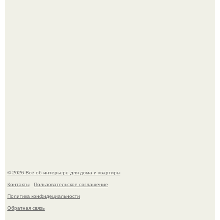
69-Летний житель Италии создал фальшивый античный
амфитеатр и долгое время успешно выдавал его за
настоящее историческое наследие.
Сокровища из Hoff.
© 2026 Всё об интерьере для дома и квартиры
Контакты
Пользовательское соглашение
Политика конфидециальности
Обратная связь