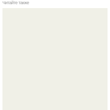
Читайте также
Шикарный дом, фрукты и светлые простыни:
эксклюзивные фото из путешествия Нюши с женихом в
Кению!
Уютная светлая квартира в лучах солнца.