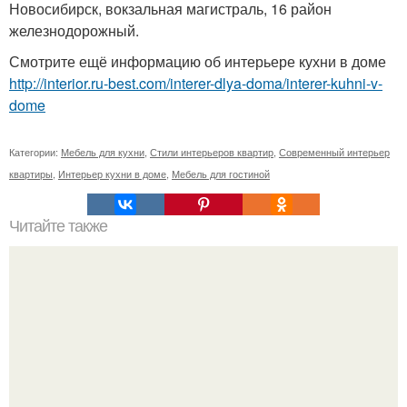
Новосибирск, вокзальная магистраль, 16 район
железнодорожный.
Смотрите ещё информацию об интерьере кухни в доме
http://interior.ru-best.com/interer-dlya-doma/interer-kuhni-v-
dome
Категории:
Мебель для кухни
,
Стили интерьеров квартир
,
Современный интерьер
квартиры
,
Интерьер кухни в доме
,
Мебель для гостиной
Читайте также
Как ухаживать за орхидеей.