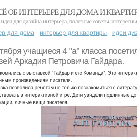
СЁ ОБ ИНТЕРЬЕРЕ ДЛЯ ДОМА И КВАРТИ
идеи для дизайна интерьера, полезные советы, интересны
ер для дома
интерьер для квартиры
идеи ди
ктября учащиеся 4 "а" класса посет
узей Аркадия Петровича Гайдара.
комились с выставкой "Гайдар и его Команда". Это интера
нным произведениям писателя.
вка позволила ребятам не только познакомиться с литерату
ствовать в интерактивной игре. Дети увидели подлинные д
кации, личные вещи писателя.