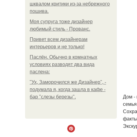
шквалом критики из-за небрежного
пошива.
Моя супруга тоже дизайнер
любимый стиль - Прованс.
Привет всем дизайнерам
интерьеров и не только!
Паслён. Обычно в комнатных
условиях разводят два вида
паслена:
"Ух, Заморочился же Дизайнер", -
подумала я, когда зашла в кафе -
Дом -
бар "слезы березы".
семья
Сохра
факты
Экску