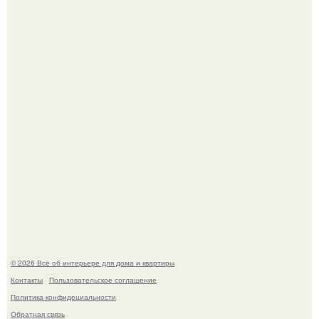
Откуда у дизайнера так много идей?
Привет всем дизайнерам интерьеров и не только!
© 2026 Всё об интерьере для дома и квартиры
Контакты
Пользовательское соглашение
Политика конфидециальности
Обратная связь