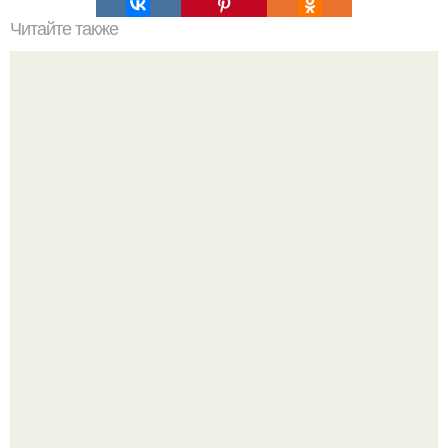
Читайте также
Как правильно обрезать герань, чтобы она пышно цвела.
В июле 1959 года в Москве, в парке "Сокольники",
открылась американская национальная выставка.