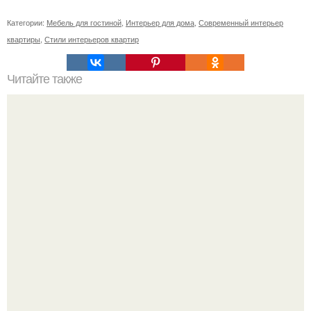
Категории:
Мебель для гостиной
,
Интерьер для дома
,
Современный интерьер
квартиры
,
Стили интерьеров квартир
Читайте также
Несколько полезных советов для маленькой кухни.