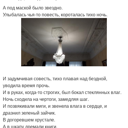
А под маской было звездно.
Улыбалась чья-то повесть, короталась тихо ночь.
И задумчивая совесть, тихо плавая над бездной,
уводила время прочь.
И в руках, когда-то строгих, был бокал стеклянных влаг.
Ночь сходила на чертоги, замедляя шаг.
И позвякивали миги, и звенела влага в сердце, и
дразнил зеленый зайчик.
В догоревшем хрустале.
А в шкапу дремали книги.