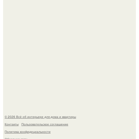
Откуда у дизайнера так много идей?
Дримскроллинг - новый формат мечтательности.
© 2026 Всё об интерьере для дома и квартиры
Контакты
Пользовательское соглашение
Политика конфидециальности
Обратная связь