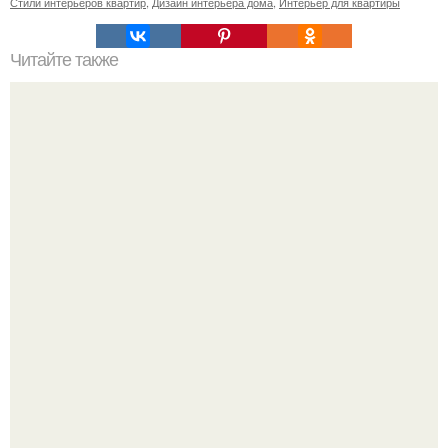
Стили интерьеров квартир
,
Дизайн интерьера дома
,
Интерьер для квартиры
Читайте также
Дыхание Лонг-айленда. Сложный, страстный,
противоречивый.