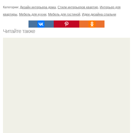
Категории:
Дизайн интерьера дома
,
Стили интерьеров квартир
,
Интерьер для
квартиры
,
Мебель для кухни
,
Мебель для гостиной
,
Идеи дизайна спальни
Читайте также
С наступление холодов хочется сделать интерьер
теплее не только в визуальном плане.