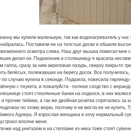
ванну мы купили маленькую, так как водонагреватель у нас 
 набралась. Поставили ее на толстые доски и обшили выгон
евизионного осмотра слива. Наш друг мышка помогал мне с 
яшек делал он. Подоконник и столешницу я красила несовм
м гаппа, сразу за ним акриловая лазурь, сверху покрыто тр
ить белёсых, полежавших на берегу досок. Все получилось, 
 по случаю купила в секонде. Подшила, повесила гирлянду
зённую с пхукета, и пожалуйста - полное сходство с веран
олешнице стоят стеклянные банки на подносе, в них малюсе
 и прочие тюбики, а так же двойная розетка спрятались за к
 лодочках по этому морю, поэтому я не могла ее не купить.
бимого Адлера. Я взрослая женщина и хочу нормальный су
 устроил вполне меня.
лочке над унитазом и на стеллаже из икеа тоже стоят суве