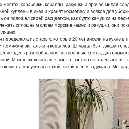
х местах: кораблики, кораллы, ракушки и прочая милая сер
иной куплены в икеа и хранят косметику и всякое для уборки
нь он подошёл своей расцветкой, как будто камушки на песк
 лежать сплошным слоем морские камни и ракушки, они пок
лляцию.
я переделала из старых, которые 20 лет висели на кухне в 
и жемчужинок, гальки и кораллов. Штурвал был заказан спе
ение здесь разнообразное: встроенные споты, два симметр
иной. Можно включить все вместе, можно по отдельности - к
я комната получилась такой, какой я ее и задумала. Мы рад