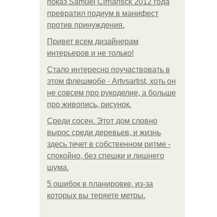
показ Samuel Cirnansck 2012 года
превратил подиум в манифест
против принуждения.
Привет всем дизайнерам
интерьеров и не только!
Стало интересно поучаствовать в
этом флешмобе - Artvsartist, хоть он
не совсем про рукоделие, а больше
про живопись, рисунок.
Среди сосен. Этот дом словно
вырос среди деревьев, и жизнь
здесь течет в собственном ритме -
спокойно, без спешки и лишнего
шума.
5 ошибок в планировке, из-за
которых вы теряете метры.