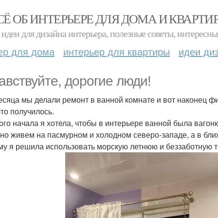
СЁ ОБ ИНТЕРЬЕРЕ ДЛЯ ДОМА И КВАРТИ
идеи для дизайна интерьера, полезные советы, интересны
ер для дома
интерьер для квартиры
идеи ди
авствуйте, дорогие люди!
есяца мы делали ремонт в ванной комнате и вот наконец фи
что получилось.
ого начала я хотела, чтобы в интерьере ванной была вагон
 но живем на пасмурном и холодном северо-западе, а в бл
му я решила использовать морскую летнюю и беззаботную т