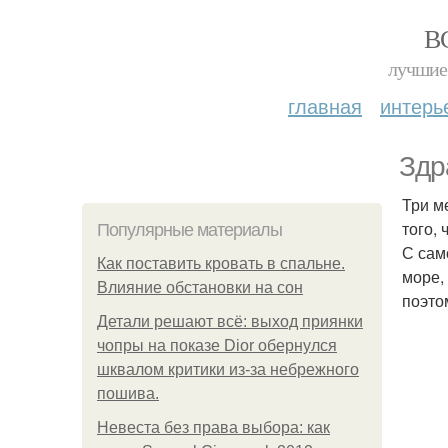
В
лучшие 
главная
интерь
Здр
Три м
того, 
Популярные материалы
С сам
Как поставить кровать в спальне.
море,
Влияние обстановки на сон
поэто
Детали решают всё: выход приянки
чопры на показе Dior обернулся
шквалом критики из-за небрежного
пошива.
Невеста без права выбора: как