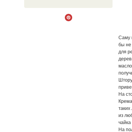
Саму 
бы не
для р
дерев
масло
получ
Штору
приве
На ст
Крема
таких
из лю
чайка
На по