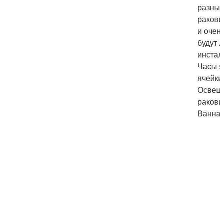
разны
раков
и оче
будут
инста
Часы 
ячейк
Освещ
раков
Ванна