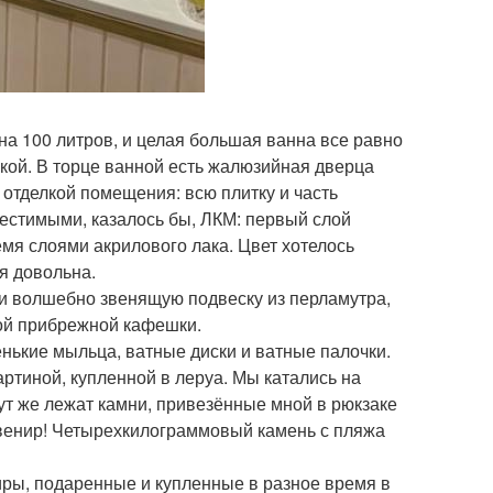
на 100 литров, и целая большая ванна все равно
кой. В торце ванной есть жалюзийная дверца
отделкой помещения: всю плитку и часть
естимыми, казалось бы, ЛКМ: первый слой
емя слоями акрилового лака. Цвет хотелось
я довольна.
 и волшебно звенящую подвеску из перламутра,
дой прибрежной кафешки.
нькие мыльца, ватные диски и ватные палочки.
артиной, купленной в леруа. Мы катались на
 Тут же лежат камни, привезённые мной в рюкзаке
венир! Четырехкилограммовый камень с пляжа
ниры, подаренные и купленные в разное время в