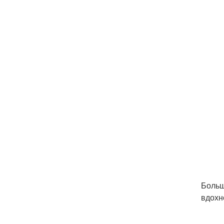
Больш
вдохн