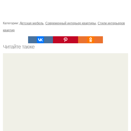
Категории:
Детская мебель
,
Современный интерьер квартиры
,
Стили интерьеров
квартир
Читайте также
Глянцевый потолок. Натяжные потолки с глянцевой
поверхностью по своим техническим характеристикам
практически ничем не отличается от обычных.