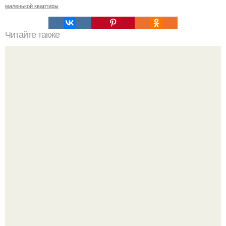
маленькой квартиры
Читайте также
Гениальные дизайнерские решения для вашего дома.
Как мы скандинавскую сказку в простой квартире без